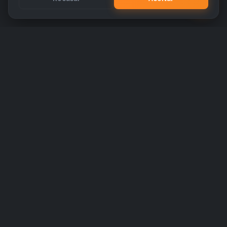
Nossos canais
@gdpro.app
contato@gdpro.app
Endereço
Av. Espigão, Nº 667, Esquina com a Rua
217 - Bairro Tijucal, CEP: 78088-000